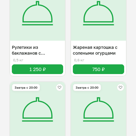
Рулетики из
Жареная картошка с
баклажанов с
солеными огурцами
разнывми начинками
0,5 кг
0,6 кг
1 250 ₽
750 ₽
Завтра c 20:00
Завтра c 20:00