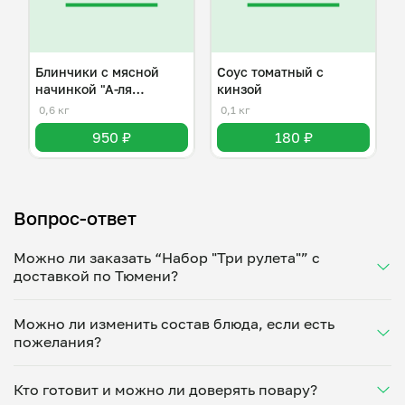
Блинчики с мясной
Соус томатный с
начинкой "А-ля
кинзой
болоньезе"
0,6 кг
0,1 кг
950 ₽
180 ₽
Вопрос-ответ
Можно ли заказать “Набор "Три рулета"” с
доставкой по Тюмени?
Да, доставка на дом работает по всему городу!
Можно ли изменить состав блюда, если есть
Укажите удобное время — и получите свежее
пожелания?
домашнее блюдо в большой порции прямо с плиты.
Герметичная упаковка сохраняет тепло до 90
Конечно! Оксана Баранова адаптирует блюдо под
минут. Статус заказа отслеживайте в личном
Кто готовит и можно ли доверять повару?
ваши предпочтения: уберет специи, снизит
кабинете, а с поваром можно связаться напрямую в