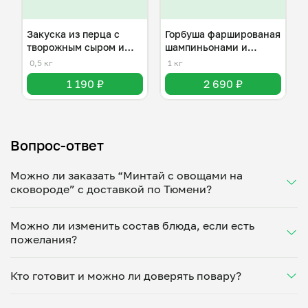
Закуска из перца с
Горбуша фаршированая
творожным сыром и
шампиньонами и
орехами .
моцарелла .
0,5 кг
1 кг
1 190 ₽
2 690 ₽
Вопрос-ответ
Можно ли заказать “Минтай с овощами на
сковороде” с доставкой по Тюмени?
Да, доставка на дом работает по всему городу!
Можно ли изменить состав блюда, если есть
Укажите удобное время — и получите свежее
пожелания?
домашнее блюдо в большой порции прямо с плиты.
Герметичная упаковка сохраняет тепло до 90
Конечно! Светлана Хабарова адаптирует блюдо под
минут. Статус заказа отслеживайте в личном
Кто готовит и можно ли доверять повару?
ваши предпочтения: уберет специи, снизит
кабинете, а с поваром можно связаться напрямую в
количество соли, сахара или заменит ингредиенты.
чате. Рекомендуем оформлять заказ заранее —
“Минтай с овощами на сковороде” готовит
Укажите пожелания при оформлении или напишите