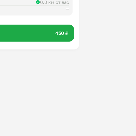
0.0 км от вас
—
450 ₽