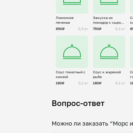
Лимонное
Закуска из
С
печенье
помидор с сыром
к
и чесноком
г
650₽
0,3 кг
750₽
0,3 кг
8
Соус томатный с
Соус к жареной
С
кинзой
рыбе
г
180₽
0,1 кг
180₽
0,1 кг
1
Вопрос-ответ
Можно ли заказать “Морс и