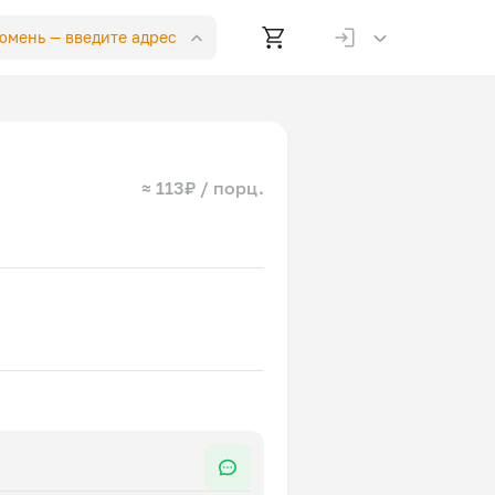
Тюмень —
введите адрес
≈ 113₽ / порц.