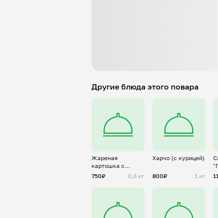
Другие блюда этого повара
Жареная
Харчо (с курицей)
С
картошка с
"
солеными
т
750₽
0,6 кг
800₽
1 кг
1
огурцами