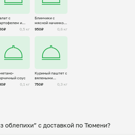
алат с
Блинчики с
артофелем и
мясной начинкой
рибами
"А-ля болоньезе"
50₽
0,5 кг
950₽
0,6 кг
метано-
Куриный паштет с
орчичный соус
вялеными
томатами
80₽
0,1 кг
750₽
0,3 кг
з облепихи” с доставкой по Тюмени?