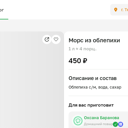
ог
г. 
Морс из облепихи
1 л
≈ 4 порц.
450 ₽
Описание и состав
Для вас приготовит
Оксана Баранова
Домашний повар