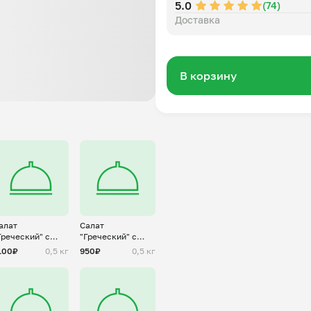
5.0
(74)
Доставка
В корзину
алат
Салат
Греческий" с
"Греческий" с
унцом
сухариками и
100₽
0,5 кг
950₽
0,5 кг
курицей