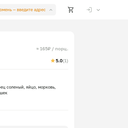
Тюмень —
введите адрес
≈ 165₽ / порц.
5.0
(1)
рец соленый, яйцо, морковь,