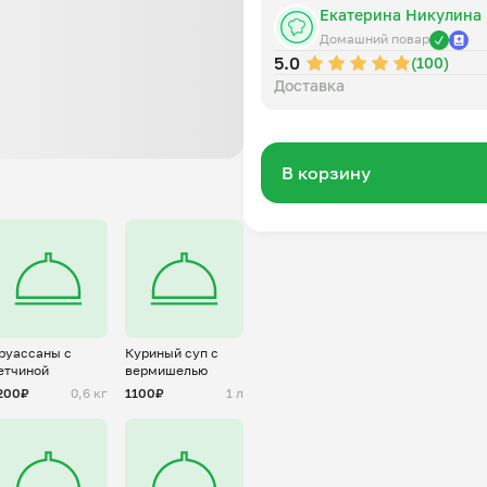
Екатерина Никулина
Домашний повар
5.0
(100)
Доставка
В корзину
руассаны с
Куриный суп с
етчиной
вермишелью
200₽
0,6 кг
1100₽
1 л