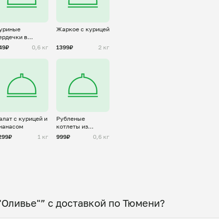
уриные
Жаркое с курицей
ердечки в
метаном соусе
49₽
0,6 кг
1399₽
2 кг
алат с курицей и
Рубленые
нанасом
котлеты из
курицы
299₽
1 кг
999₽
0,6 кг
"Оливье"” с доставкой по Тюмени?