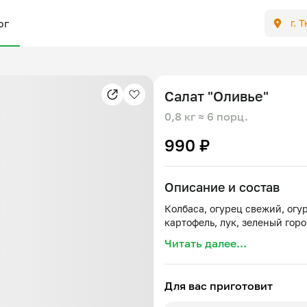
ог
г. 
Салат "Оливье"
0,8 кг
≈ 6 порц.
990 ₽
Описание и состав
Колбаса, огурец свежий, огу
Читать далее...
Для вас приготовит