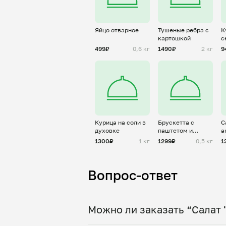
Яйцо отварное
Тушеные ребра с
К
картошкой
с
с
499₽
0,6 кг
1490₽
2 кг
9
Курица на соли в
Брускетта с
С
духовке
паштетом и
а
конфитюром
1300₽
1 кг
1299₽
0,5 кг
1
Вопрос-ответ
Можно ли заказать “Салат 