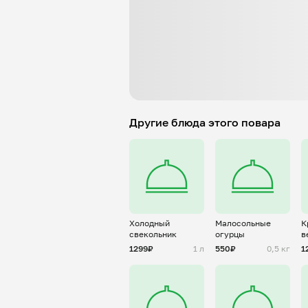
Другие блюда этого повара
Холодный
Малосольные
К
свекольник
огурцы
в
1299₽
1 л
550₽
0,5 кг
1