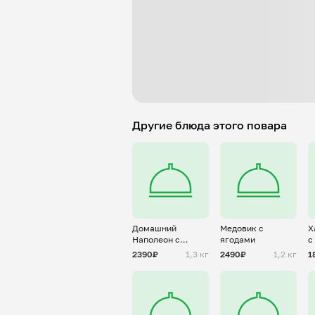
Другие блюда этого повара
Домашний
Медовик с
Х
Наполеон с
ягодами
с
ягодами
2390₽
1,3 кг
2490₽
1,2 кг
1