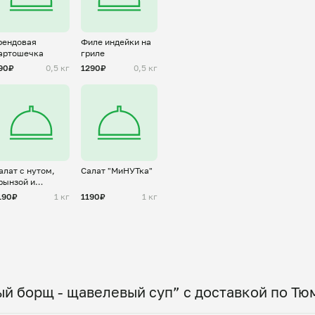
рендовая
Филе индейки на
артошечка
гриле
90₽
0,5 кг
1290₽
0,5 кг
алат с нутом,
Салат "МиНУТка"
рынзой и
гурцами
190₽
1 кг
1190₽
1 кг
й борщ - щавелевый суп” с доставкой по Тю