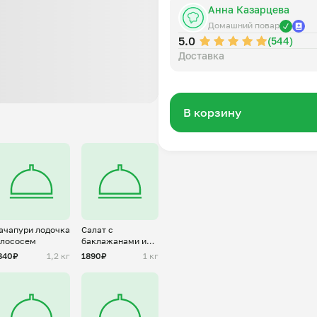
Анна Казарцева
Домашний повар
5.0
(544)
Доставка
В корзину
ачапури лодочка
Салат с
 лососем
баклажанами и
творожным
840₽
1,2 кг
1890₽
1 кг
сыром