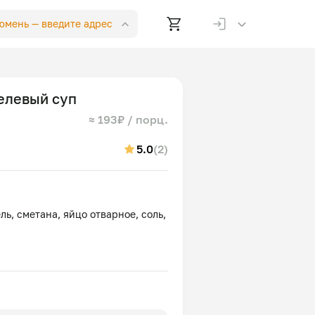
Тюмень —
введите адрес
елевый суп
≈ 193₽ / порц.
5.0
(2)
ль, сметана, яйцо отварное, соль,