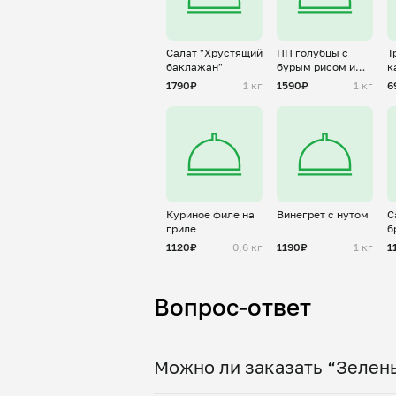
Салат "Хрустящий
ПП голубцы с
Т
баклажан"
бурым рисом и
к
руб.индейкой
1790₽
1 кг
1590₽
1 кг
6
Куриное филе на
Винегрет с нутом
С
гриле
б
о
1120₽
0,6 кг
1190₽
1 кг
1
Вопрос-ответ
Можно ли заказать “Зелены