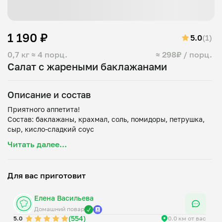
1 190 ₽
5.0
(1)
0,7 кг
≈ 4 порц.
≈ 298₽ / порц.
Салат с жареными баклажанами
Описание и состав
Приятного аппетита!
Состав: баклажаны, крахмал, соль, помидоры, петрушка,
Читать далее...
Для вас приготовит
Елена Васильева
Домашний повар
(554)
5.0
0.0 км от вас