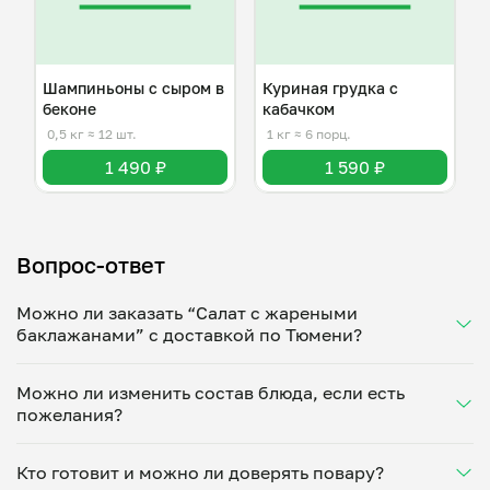
Шампиньоны с сыром в
Куриная грудка с
беконе
кабачком
0,5 кг
≈ 12 шт.
1 кг
≈ 6 порц.
1 490 ₽
1 590 ₽
Вопрос-ответ
Можно ли заказать “Салат с жареными
баклажанами” с доставкой по Тюмени?
Да, доставка на дом работает по всему городу!
Можно ли изменить состав блюда, если есть
Укажите удобное время — и получите свежее
пожелания?
домашнее блюдо в большой порции прямо с плиты.
Герметичная упаковка сохраняет тепло до 90
Конечно! Елена Васильева адаптирует блюдо под
минут. Статус заказа отслеживайте в личном
Кто готовит и можно ли доверять повару?
ваши предпочтения: уберет специи, снизит
кабинете, а с поваром можно связаться напрямую в