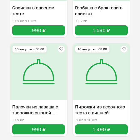
Сосиски в слоеном
Горбуша с брокколи в
тесте
сливках
0,9 кг
≈ 8 шт.
0,6 кг
990 ₽
1 590 ₽
10 августа с 08:00
10 августа с 08:00
Палочки из лаваша с
Пирожки из песочного
творожно сырной
теста с вишней
начинкой
0,5 кг
1 кг
≈ 10 шт.
990 ₽
1 490 ₽