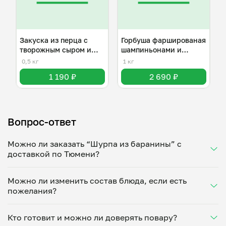
Закуска из перца с
Горбуша фаршированая
творожным сыром и
шампиньонами и
орехами .
моцарелла .
0,5 кг
1 кг
1 190 ₽
2 690 ₽
Вопрос-ответ
Можно ли заказать “Шурпа из баранины” с
доставкой по Тюмени?
Да, доставка на дом работает по всему городу!
Можно ли изменить состав блюда, если есть
Укажите удобное время — и получите свежее
пожелания?
домашнее блюдо в большой порции прямо с плиты.
Герметичная упаковка сохраняет тепло до 90
Конечно! Светлана Хабарова адаптирует блюдо под
минут. Статус заказа отслеживайте в личном
Кто готовит и можно ли доверять повару?
ваши предпочтения: уберет специи, снизит
кабинете, а с поваром можно связаться напрямую в