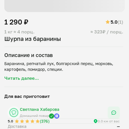
1 290 ₽
5.0
(1)
1 кг
≈ 4 порц.
≈ 323₽ / порц.
Шурпа из баранины
Описание и состав
Баранина, репчатый лук, болгарский перец, морковь,
Читать далее...
Для вас приготовит
Светлана Хабарова
Домашний повар
(376)
5.0
0.0 км от вас
Доставка
—