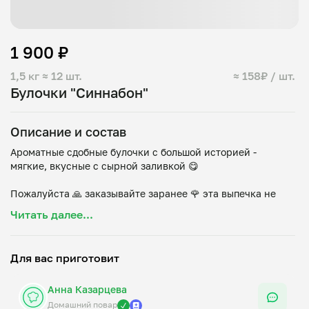
1 900 ₽
1,5 кг
≈ 12 шт.
≈ 158₽ / шт.
Булочки "Синнабон"
Описание и состав
Ароматные сдобные булочки с большой историей -
мягкие, вкусные с сырной заливкой 😋
Пожалуйста 🙏 заказывайте заранее 🌹 эта выпечка не
любит спешки
Читать далее...
Домашнее тесто дрожжевое сдобное, масло сливочное
82.5%, сахар коричневый, корица, сахарная пудра,
Для вас приготовит
Анна Казарцева
Домашний повар