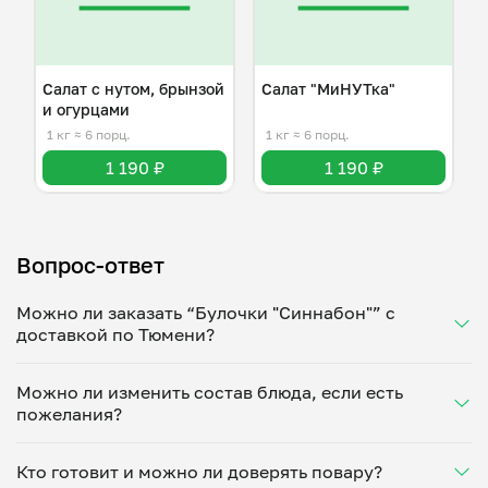
Салат с нутом, брынзой
Салат "МиНУТка"
и огурцами
1 кг
≈ 6 порц.
1 кг
≈ 6 порц.
1 190 ₽
1 190 ₽
Вопрос-ответ
Можно ли заказать “Булочки "Синнабон"” с
доставкой по Тюмени?
Да, доставка на дом работает по всему городу!
Можно ли изменить состав блюда, если есть
Укажите удобное время — и получите свежее
пожелания?
домашнее блюдо в большой порции прямо с плиты.
Герметичная упаковка сохраняет тепло до 90
Конечно! Анна Казарцева адаптирует блюдо под
минут. Статус заказа отслеживайте в личном
Кто готовит и можно ли доверять повару?
ваши предпочтения: уберет специи, снизит
кабинете, а с поваром можно связаться напрямую в