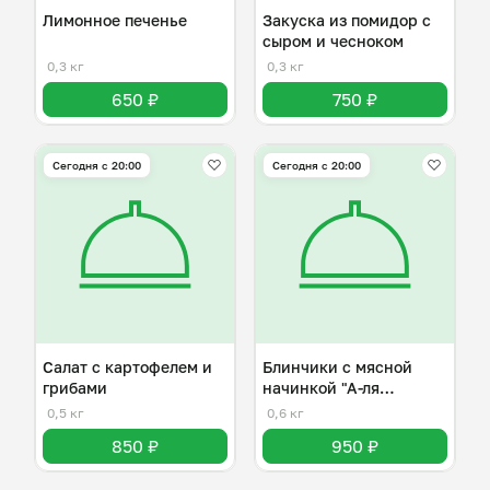
Лимонное печенье
Закуска из помидор с
сыром и чесноком
0,3 кг
0,3 кг
650 ₽
750 ₽
Сегодня с 20:00
Сегодня с 20:00
Салат с картофелем и
Блинчики с мясной
грибами
начинкой "А-ля
болоньезе"
0,5 кг
0,6 кг
850 ₽
950 ₽