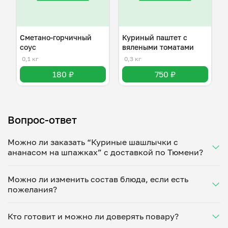
Сметано-горчичный
Куриный паштет с
соус
вялеными томатами
0,1 кг
0,3 кг
180 ₽
750 ₽
Вопрос-ответ
Можно ли заказать “Куриные шашлычки с
ананасом на шпажках” с доставкой по Тюмени?
Да, доставка на дом работает по всему городу!
Можно ли изменить состав блюда, если есть
Укажите удобное время — и получите свежее
пожелания?
домашнее блюдо в большой порции прямо с плиты.
Герметичная упаковка сохраняет тепло до 90
Конечно! Оксана Баранова адаптирует блюдо под
минут. Статус заказа отслеживайте в личном
Кто готовит и можно ли доверять повару?
ваши предпочтения: уберет специи, снизит
кабинете, а с поваром можно связаться напрямую в