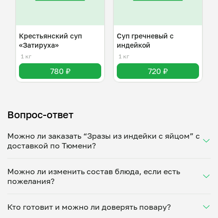
Крестьянский суп
Суп гречневый с
«Затируха»
индейкой
1 кг
1 кг
780 ₽
720 ₽
Вопрос-ответ
Можно ли заказать “Зразы из индейки с яйцом” с
доставкой по Тюмени?
Да, доставка на дом работает по всему городу!
Можно ли изменить состав блюда, если есть
Укажите удобное время — и получите свежее
пожелания?
домашнее блюдо в большой порции прямо с плиты.
Герметичная упаковка сохраняет тепло до 90
Конечно! Елена Гайдарлы адаптирует блюдо под
минут. Статус заказа отслеживайте в личном
Кто готовит и можно ли доверять повару?
ваши предпочтения: уберет специи, снизит
кабинете, а с поваром можно связаться напрямую в