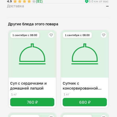
(81)
4.9
0.0 км от вас
Доставка
—
Другие блюда этого повара
1 сентября с 08:00
1 сентября с 08:00
Суп с сердечками и
Супчик с
домашней лапшой
консервированной
сардиной
1 кг
1 кг
760 ₽
680 ₽