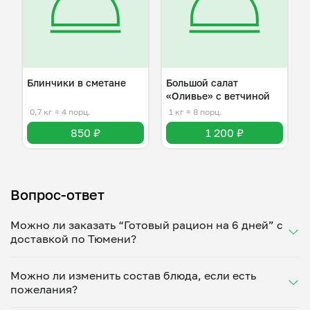
Блинчики в сметане
Большой салат
«Оливье» с ветчиной
0,7 кг
≈ 4 порц.
1 кг
≈ 8 порц.
850 ₽
1 200 ₽
Вопрос-ответ
Можно ли заказать “Готовый рацион на 6 дней” с
доставкой по Тюмени?
Да, доставка на дом работает по всему городу!
Можно ли изменить состав блюда, если есть
Укажите удобное время — и получите свежее
пожелания?
домашнее блюдо в большой порции прямо с плиты.
Герметичная упаковка сохраняет тепло до 90