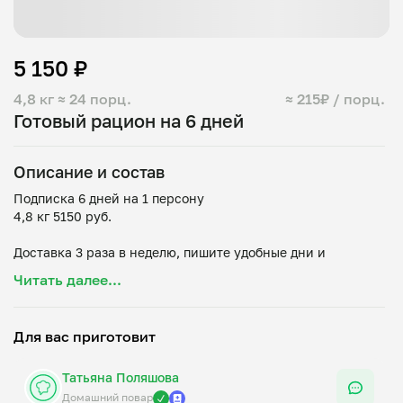
5 150 ₽
4,8 кг
≈ 24 порц.
≈ 215₽ / порц.
Готовый рацион на 6 дней
Описание и состав
Подписка 6 дней на 1 персону
4,8 кг 5150 руб.
Доставка 3 раза в неделю, пишите удобные дни и
выбранные блюда в чате или комментариях 🚘
Читать далее...
- Второе на выбор 1кг/4 порции (Плов из говядины,
Голубцы с говяжьим фаршем, Азу из свинины с огурцами)
Для вас приготовит
- Салат на выбор 0,6 кг/4 порции (Морковка с сыром,
Татьяна Поляшова
Домашний повар