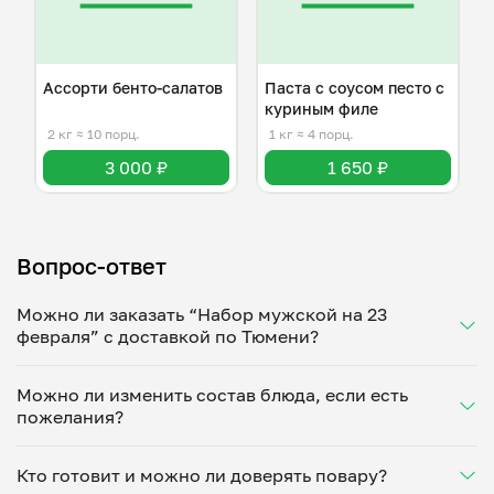
Ассорти бенто-салатов
Паста с соусом песто с
куриным филе
2 кг
≈ 10 порц.
1 кг
≈ 4 порц.
3 000 ₽
1 650 ₽
Вопрос-ответ
Можно ли заказать “Набор мужской на 23
февраля” с доставкой по Тюмени?
Да, доставка на дом работает по всему городу!
Можно ли изменить состав блюда, если есть
Укажите удобное время — и получите свежее
пожелания?
домашнее блюдо в большой порции прямо с плиты.
Герметичная упаковка сохраняет тепло до 90
Конечно! Рисолат Сирачетдинова адаптирует
минут. Статус заказа отслеживайте в личном
Кто готовит и можно ли доверять повару?
блюдо под ваши предпочтения: уберет специи,
кабинете, а с поваром можно связаться напрямую в