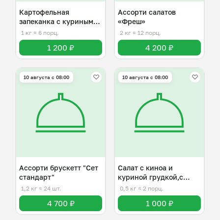
Картофельная
Ассорти салатов
запеканка с куриным
«Фреш»
фаршем
1 кг
≈ 6 порц.
2 кг
≈ 12 порц.
1 200 ₽
4 200 ₽
10 августа с 08:00
10 августа с 08:00
Ассорти брускетт "Сет
Салат с киноа и
стандарт"
куриной грудкой,с
ореховым соусом
1,2 кг
≈ 24 шт.
0,5 кг
≈ 2 порц.
4 700 ₽
1 000 ₽