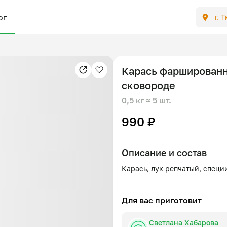
ог
г. 
Карась фарширован
сковороде
0,5 кг
≈ 5 шт.
990 ₽
Описание и состав
Для вас приготовит
Светлана Хабарова