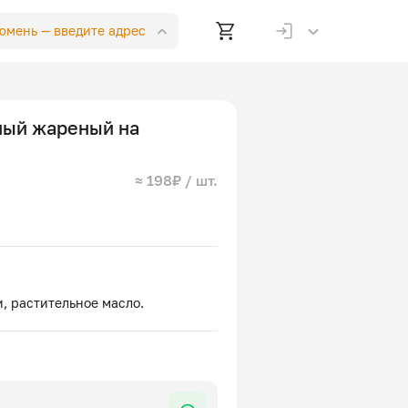
Тюмень —
введите адрес
ный жареный на
≈ 198₽ / шт.