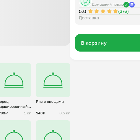
Домашний повар
5.0
(376)
Доставка
В корзину
ерец
Рис с овощами
аршированный в
есте
790₽
1 кг
540₽
0,5 кг