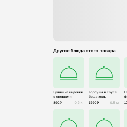
Другие блюда этого повара
Гуляш из индейки
Горбуша в соусе
П
с овощами
бешамель
ф
т
890₽
0,5 кг
1590₽
0,5 кг
1