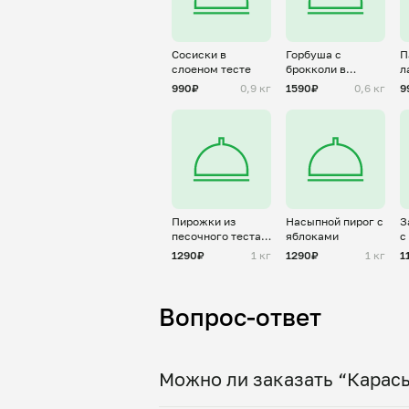
Сосиски в
Горбуша с
П
слоеном тесте
брокколи в
л
сливках
т
990₽
0,9 кг
1590₽
0,6 кг
9
н
Пирожки из
Насыпной пирог с
З
песочного теста с
яблоками
с
яблоком
с
1290₽
1 кг
1290₽
1 кг
1
.
Вопрос-ответ
Можно ли заказать “Карас