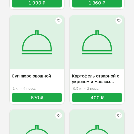
1 990 ₽
1 360 ₽
Суп пюре овощной
Картофель отварной с
укропом и маслом
сливочным
1 кг
≈ 4 порц.
0,5 кг
≈ 2 порц.
670 ₽
400 ₽