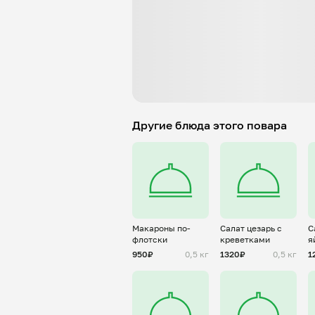
Другие блюда этого повара
Макароны по-
Салат цезарь с
С
флотски
креветками
я
950₽
0,5 кг
1320₽
0,5 кг
1