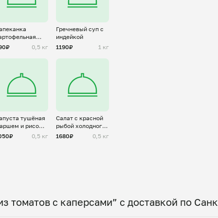
апеканка
Гречневый суп с
артофельная
индейкой
пастуший пирог)
90₽
0,5 кг
1190₽
1 кг
апуста тушёная
Салат с красной
аршем и рисом
рыбой холодного
ленивые
копчения
050₽
0,5 кг
1680₽
0,5 кг
олубцы)
из томатов с каперсами” с доставкой по Сан