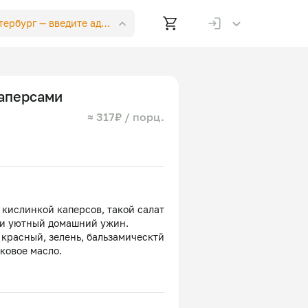
етербург —
введите адрес
каперсами
≈ 317₽ / порц.
 кислинкой каперсов, такой салат
 и уютный домашний ужин.
к красный, зелень, бальзамическтй