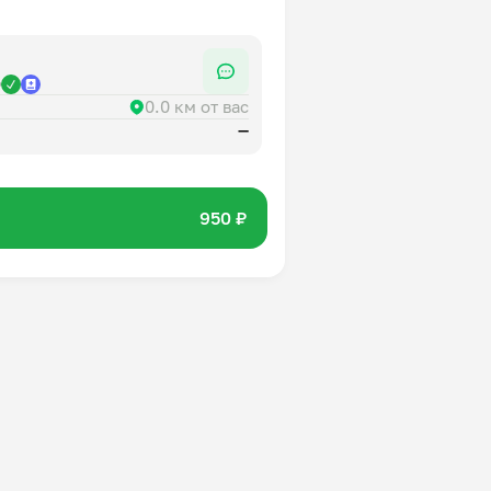
р
0.0 км от вас
—
950 ₽