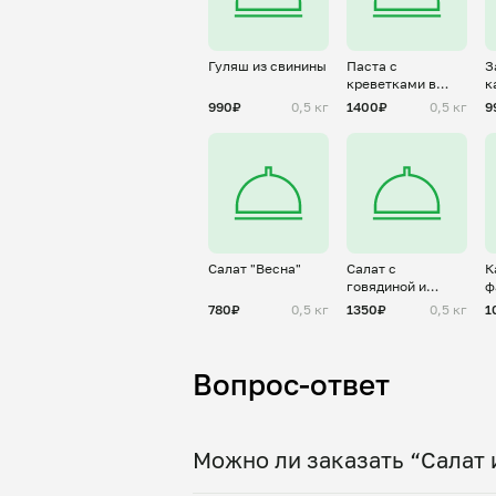
Гуляш из свинины
Паста с
З
креветками в
к
сливочно-
(
990₽
0,5 кг
1400₽
0,5 кг
9
томатном соусе
Салат "Весна"
Салат с
К
говядиной и
ф
овощами
(
780₽
0,5 кг
1350₽
0,5 кг
1
г
Вопрос-ответ
Можно ли заказать “Салат 