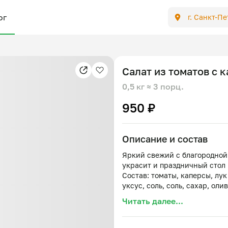
ог
г. Санкт-П
Салат из томатов с 
0,5 кг
≈ 3 порц.
950 ₽
Описание и состав
Яркий свежий с благородной
украсит и праздничный стол
Состав: томаты, каперсы, лу
Читать далее...