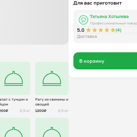
Для вас приготовит
Татьяна Хотылева
Профессиональный пова
5.0
(4)
Доставка
В корзину
алат с тунцом и
Рагу из свинины и
йцом
овощей
200₽
0,5 кг
1200₽
0,5 кг