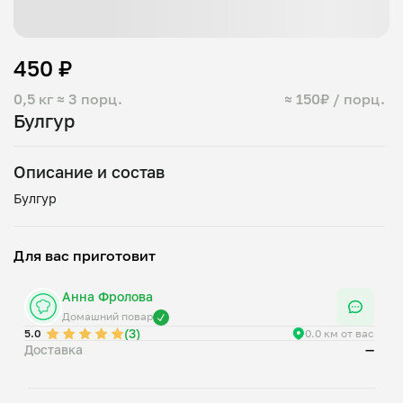
450 ₽
0,5 кг
≈ 3 порц.
≈ 150₽ / порц.
Булгур
Описание и состав
Для вас приготовит
Анна Фролова
Домашний повар
(3)
5.0
0.0 км от вас
Доставка
—