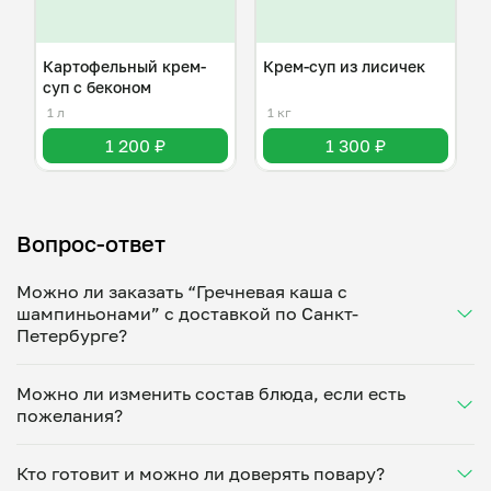
Картофельный крем-
Крем-суп из лисичек
суп с беконом
1 л
1 кг
1 200 ₽
1 300 ₽
Вопрос-ответ
Можно ли заказать “Гречневая каша с
шампиньонами” с доставкой по Санкт-
Петербурге?
Да, доставка на дом работает по всему городу!
Можно ли изменить состав блюда, если есть
Укажите удобное время — и получите свежее
пожелания?
домашнее блюдо в большой порции прямо с плиты.
Герметичная упаковка сохраняет тепло до 90
Конечно! Анна Фролова адаптирует блюдо под
минут. Статус заказа отслеживайте в личном
Кто готовит и можно ли доверять повару?
ваши предпочтения: уберет специи, снизит
кабинете, а с поваром можно связаться напрямую в