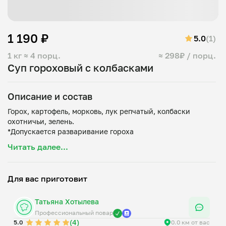
1 190 ₽
5.0
(1)
1 кг
≈ 4 порц.
≈ 298₽ / порц.
Суп гороховый с колбасками
Описание и состав
Горох, картофель, морковь, лук репчатый, колбаски
охотничьи, зелень.
Читать далее...
Для вас приготовит
Татьяна Хотылева
Профессиональный повар
(4)
5.0
0.0 км от вас