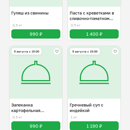
Гуляш из свинины
Паста с креветками в
сливочно-томатном
соусе
0,5 кг
0,5 кг
990 ₽
1 400 ₽
9 августа с 15:00
9 августа с 15:00
Запеканка
Гречневый суп с
картофельная
индейкой
(пастуший пирог)
0,5 кг
1 кг
990 ₽
1 190 ₽