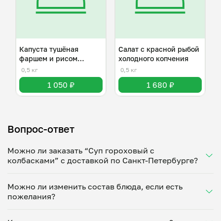
Капуста тушёная
Салат с красной рыбой
фаршем и рисом
холодного копчения
(ленивые голубцы)
0,5 кг
0,5 кг
1 050 ₽
1 680 ₽
Вопрос-ответ
Можно ли заказать “Суп гороховый с
колбасками” с доставкой по Санкт-Петербурге?
Да, доставка на дом работает по всему городу!
Можно ли изменить состав блюда, если есть
Укажите удобное время — и получите свежее
пожелания?
домашнее блюдо в большой порции прямо с плиты.
Герметичная упаковка сохраняет тепло до 90
Конечно! Татьяна Хотылева адаптирует блюдо под
минут. Статус заказа отслеживайте в личном