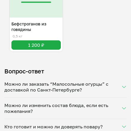
Бефстроганов из
говядины
0,5 кг
1 200 ₽
Вопрос-ответ
Можно ли заказать “Малосольные огурцы” с
доставкой по Санкт-Петербурге?
Да, доставка на дом работает по всему городу!
Можно ли изменить состав блюда, если есть
Укажите удобное время — и получите свежее
пожелания?
домашнее блюдо в большой порции прямо с плиты.
Герметичная упаковка сохраняет тепло до 90
Конечно! Анатолий Баклагин адаптирует блюдо под
минут. Статус заказа отслеживайте в личном
Кто готовит и можно ли доверять повару?
ваши предпочтения: уберет специи, снизит
кабинете, а с поваром можно связаться напрямую в