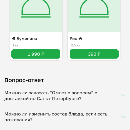
🥩 Буженина
Рис 🍚
1 кг
0,5 кг
1 990 ₽
390 ₽
Вопрос-ответ
Можно ли заказать “Омлет с лососем” с
доставкой по Санкт-Петербурге?
Да, доставка на дом работает по всему городу!
Можно ли изменить состав блюда, если есть
Укажите удобное время — и получите свежее
пожелания?
домашнее блюдо в большой порции прямо с плиты.
Герметичная упаковка сохраняет тепло до 90