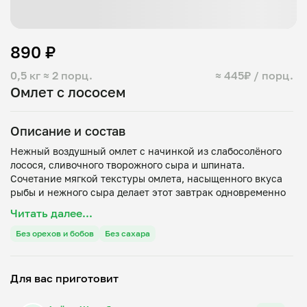
890 ₽
0,5 кг
≈ 2 порц.
≈ 445₽ / порц.
Омлет с лососем
Описание и состав
Нежный воздушный омлет с начинкой из слабосолёного
лосося, сливочного творожного сыра и шпината.
Сочетание мягкой текстуры омлета, насыщенного вкуса
рыбы и нежного сыра делает этот завтрак одновременно
лёгким и сытным. Отличный вариант для тех, кто любит
Читать далее...
Без орехов и бобов
Без сахара
Для вас приготовит