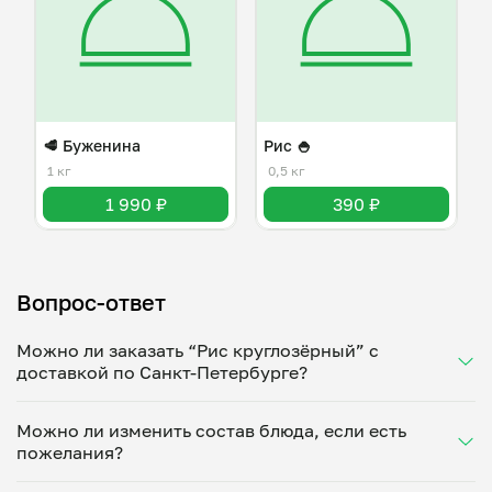
🥩 Буженина
Рис 🍚
1 кг
0,5 кг
1 990 ₽
390 ₽
Вопрос-ответ
Можно ли заказать “Рис круглозёрный” с
доставкой по Санкт-Петербурге?
Да, доставка на дом работает по всему городу!
Можно ли изменить состав блюда, если есть
Укажите удобное время — и получите свежее
пожелания?
домашнее блюдо в большой порции прямо с плиты.
Герметичная упаковка сохраняет тепло до 90