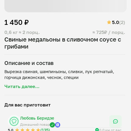
1 450 ₽
5.0
(2)
0,6 кг
≈ 2 порц.
≈ 725₽ / порц.
Свиные медальоны в сливочном соусе с
грибами
Описание и состав
Вырезка свиная, шампиньоны, сливки, лук репчатый,
Читать далее...
Для вас приготовит
Любовь Беридзе
Домашний повар
(135)
5.0
0.0 км от вас