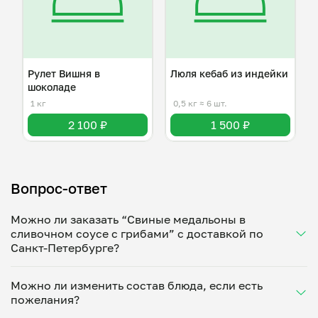
Рулет Вишня в
Люля кебаб из индейки
шоколаде
1 кг
0,5 кг
≈ 6 шт.
2 100 ₽
1 500 ₽
Вопрос-ответ
Можно ли заказать “Свиные медальоны в
сливочном соусе с грибами” с доставкой по
Санкт-Петербурге?
Да, доставка на дом работает по всему городу!
Можно ли изменить состав блюда, если есть
Укажите удобное время — и получите свежее
пожелания?
домашнее блюдо в большой порции прямо с плиты.
Герметичная упаковка сохраняет тепло до 90