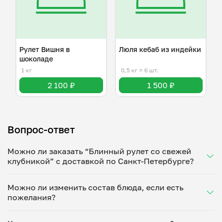
Рулет Вишня в
Люля кебаб из индейки
шоколаде
1 кг
0,5 кг
≈ 6 шт.
2 100 ₽
1 500 ₽
Вопрос-ответ
Можно ли заказать “Блинный рулет со свежей
клубникой” с доставкой по Санкт-Петербурге?
Да, доставка на дом работает по всему городу!
Можно ли изменить состав блюда, если есть
Укажите удобное время — и получите свежее
пожелания?
домашнее блюдо в большой порции прямо с плиты.
Герметичная упаковка сохраняет тепло до 90
Конечно! Любовь Беридзе адаптирует блюдо под
минут. Статус заказа отслеживайте в личном