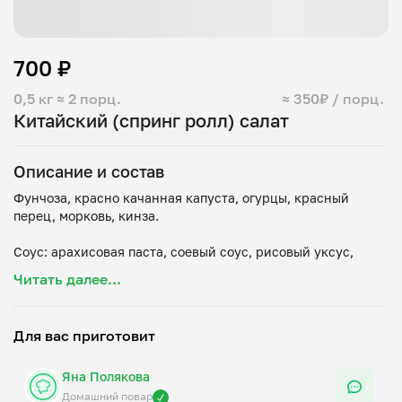
700 ₽
0,5 кг
≈ 2 порц.
≈ 350₽ / порц.
Китайский (спринг ролл) салат
Описание и состав
Фунчоза, красно качанная капуста, огурцы, красный
перец, морковь, кинза.
Соус: арахисовая паста, соевый соус, рисовый уксус,
кунжутное масло, имбирь, шрирача, сушеный чеснок,
Читать далее...
вода.
Для вас приготовит
Яна Полякова
Домашний повар