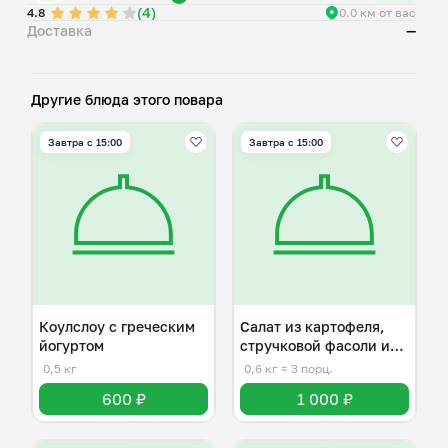
(4)
4.8
0.0 км от вас
Доставка
—
Другие блюда этого повара
Завтра c 15:00
Завтра c 15:00
Коулслоу с греческим
Салат из картофеля,
йогуртом
стручковой фасоли и
каперсов
0,5 кг
0,6 кг
≈ 3 порц.
600 ₽
1 000 ₽