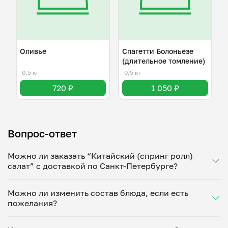
Оливье
Спагетти Болоньезе
(длительное томление)
0,5 кг
0,5 кг
720 ₽
1 050 ₽
Вопрос-ответ
Можно ли заказать “Китайский (спринг ролл)
салат” с доставкой по Санкт-Петербурге?
Да, доставка на дом работает по всему городу!
Можно ли изменить состав блюда, если есть
Укажите удобное время — и получите свежее
пожелания?
домашнее блюдо в большой порции прямо с плиты.
Герметичная упаковка сохраняет тепло до 90
Конечно! Яна Полякова адаптирует блюдо под
минут. Статус заказа отслеживайте в личном