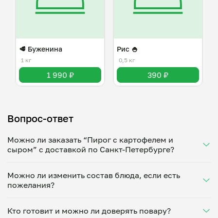
🥩 Буженина
Рис 🍚
1 кг
0,5 кг
1 990 ₽
390 ₽
Вопрос-ответ
Можно ли заказать “Пирог с картофелем и
сыром” с доставкой по Санкт-Петербурге?
Да, доставка на дом работает по всему городу!
Можно ли изменить состав блюда, если есть
Укажите удобное время — и получите свежее
пожелания?
домашнее блюдо в большой порции прямо с плиты.
Герметичная упаковка сохраняет тепло до 90
Конечно! Алёна Жолобова адаптирует блюдо под
минут. Статус заказа отслеживайте в личном
Кто готовит и можно ли доверять повару?
ваши предпочтения: уберет специи, снизит
кабинете, а с поваром можно связаться напрямую в