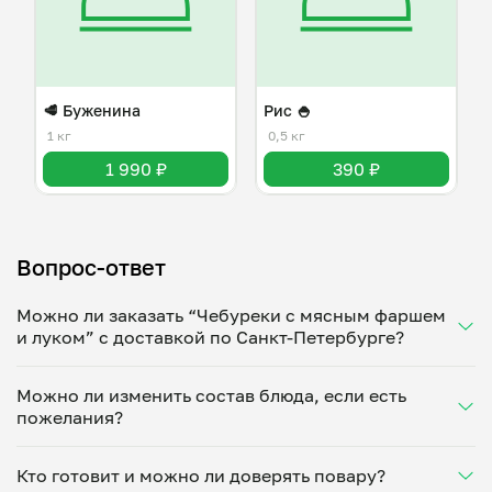
🥩 Буженина
Рис 🍚
1 кг
0,5 кг
1 990 ₽
390 ₽
Вопрос-ответ
Можно ли заказать “Чебуреки с мясным фаршем
и луком” с доставкой по Санкт-Петербурге?
Да, доставка на дом работает по всему городу!
Можно ли изменить состав блюда, если есть
Укажите удобное время — и получите свежее
пожелания?
домашнее блюдо в большой порции прямо с плиты.
Герметичная упаковка сохраняет тепло до 90
Конечно! Алёна Жолобова адаптирует блюдо под
минут. Статус заказа отслеживайте в личном
Кто готовит и можно ли доверять повару?
ваши предпочтения: уберет специи, снизит
кабинете, а с поваром можно связаться напрямую в