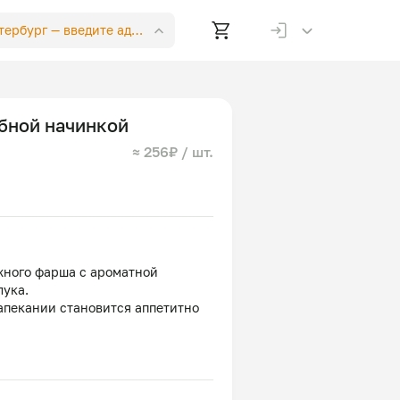
етербург —
введите адрес
ибной начинкой
≈ 256₽ / шт.
жного фарша с ароматной
лука.
апекании становится аппетитно
ого и сытного домашнего ужина
ампиньоны, лук репчатый, сыр,