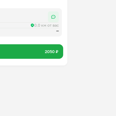
 духовке при 180–190°С 30–40
0.0 км от вас
—
2050 ₽