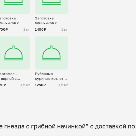
аготовка
Заготовка
линчиков с
блинчиков с
ульеном
творогом
700₽
1 кг
1400₽
1 кг
артофель
Рубленые
тварной с
куриные котлетки
аслом и зеленью
сочные
50₽
0,5 кг
1250₽
0,5 кг
 гнезда с грибной начинкой” с доставкой п