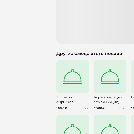
Другие блюда этого повара
Заготовка
Борщ с курицей
Б
сырников
семейный (3л)
1890₽
1 кг
2590₽
3 кг
1