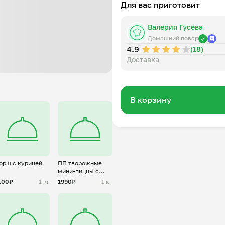
Для вас приготовит
соль, перец, специи.
Валерия Гусева
Способ приготовления:
Не размораживая, запекать в
Домашний повар
4.9
минут до готовности.
(18)
Доставка
Хранение:
В корзину
орщ с курицей
ПП творожные
мини-пиццы с
огурцом и
100₽
1 кг
1990₽
1 кг
ветчиной (ПФ)