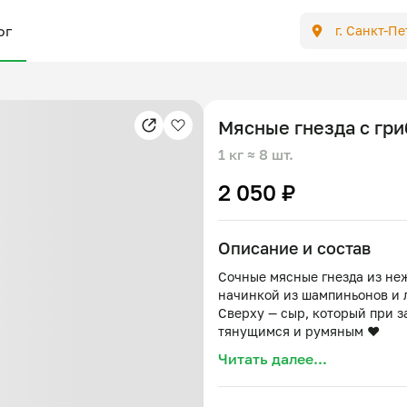
ог
г. Санкт-П
Мясные гнезда с гр
1 кг
≈ 8 шт.
2 050 ₽
Описание и состав
Сочные мясные гнезда из не
начинкой из шампиньонов и 
Сверху — сыр, который при з
тянущимся и румяным ❤️
Отличный вариант для быстр
Читать далее...
без долгой готовки.
Состав:
фарш (говядина, свинина), ш