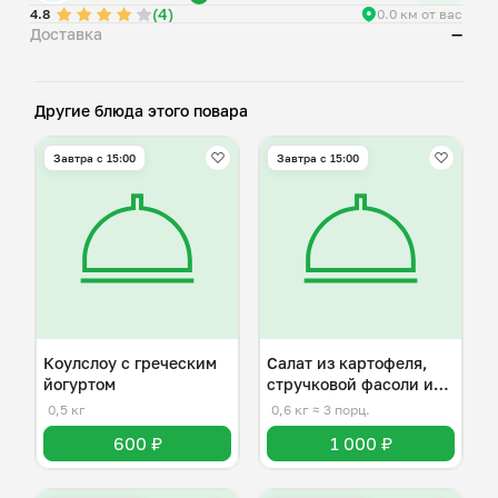
(4)
4.8
0.0 км от вас
Доставка
—
Другие блюда этого повара
Завтра c 15:00
Завтра c 15:00
Коулслоу с греческим
Салат из картофеля,
йогуртом
стручковой фасоли и
каперсов
0,5 кг
0,6 кг
≈ 3 порц.
600 ₽
1 000 ₽