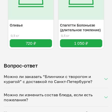
Оливье
Спагетти Болоньезе
(длительное томление)
0,5 кг
0,5 кг
720 ₽
1 050 ₽
Вопрос-ответ
Можно ли заказать “Блинчики с творогом и
курагой” с доставкой по Санкт-Петербурге?
Да, доставка на дом работает по всему городу!
Можно ли изменить состав блюда, если есть
Укажите удобное время — и получите свежее
пожелания?
домашнее блюдо в большой порции прямо с плиты.
Герметичная упаковка сохраняет тепло до 90
Конечно! Яна Полякова адаптирует блюдо под
минут. Статус заказа отслеживайте в личном