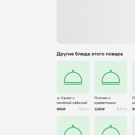
Другие блюда этого повара
🥗 Салат с
Птитим с
П
печёной свёклой
креветками
о
990₽
0,5 кг
1190₽
0,5 кг
9