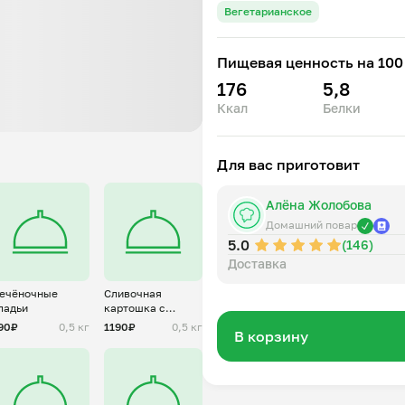
Вегетарианское
Пищевая ценность на 100 
176
5,8
Ккал
Белки
Для вас приготовит
Алёна Жолобова
Домашний повар
5.0
(146)
Доставка
ечёночные
Сливочная
ладьи
картошка с
лисичками
90₽
0,5 кг
1190₽
0,5 кг
В корзину