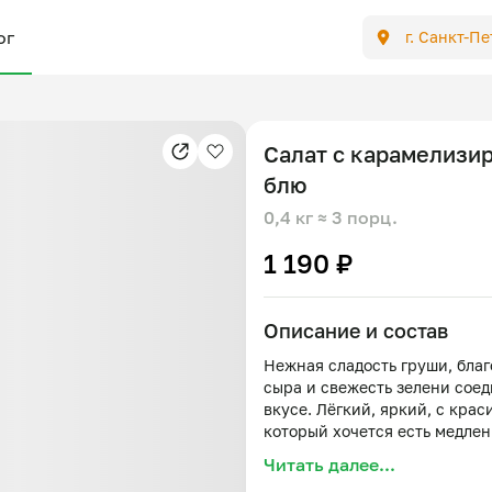
ог
г. Санкт-П
Салат с карамелизи
блю
0,4 кг
≈ 3 порц.
1 190 ₽
Описание и состав
Нежная сладость груши, бла
сыра и свежесть зелени сое
вкусе. Лёгкий, яркий, с кра
который хочется есть медле
Читать далее...