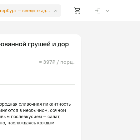
етербург —
введите адрес
рованной грушей и дор
≈ 397₽ / порц.
городная сливочная пикантность
диняются в необычном, сочном
сивым послевкусием — салат,
нно, наслаждаясь каждым