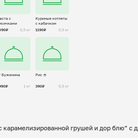
аста с
Куриные котлеты
исичками
с кабачком
090₽
0,5 кг
1190₽
0,5 кг
 Буженина
Рис 🍚
990₽
1 кг
390₽
0,5 кг
с карамелизированной грушей и дор блю” с д