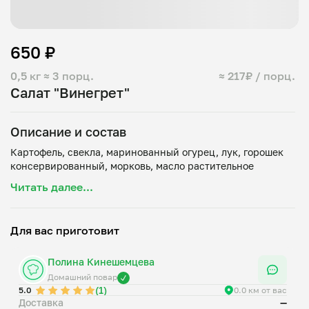
650 ₽
0,5 кг
≈ 3 порц.
≈ 217₽ / порц.
Салат "Винегрет"
Описание и состав
Картофель, свекла, маринованный огурец, лук, горошек
Читать далее...
Для вас приготовит
Полина Кинешемцева
Домашний повар
(1)
5.0
0.0 км от вас
Доставка
—