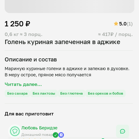
1 250 ₽
5.0
(1)
0,6 кг
≈ 3 порц.
≈ 417₽ / порц.
Голень куриная запеченная в аджике
Описание и состав
Мариную куриные голени в аджике и запекаю в духовке.
Читать далее...
Без сахара
Без лактозы
Без глютена
Без орехов и бобов
Для вас приготовит
Любовь Беридзе
Домашний повар