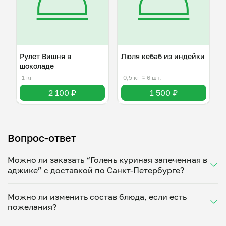
Рулет Вишня в
Люля кебаб из индейки
шоколаде
1 кг
0,5 кг
≈ 6 шт.
2 100 ₽
1 500 ₽
Вопрос-ответ
Можно ли заказать “Голень куриная запеченная в
аджике” с доставкой по Санкт-Петербурге?
Да, доставка на дом работает по всему городу!
Можно ли изменить состав блюда, если есть
Укажите удобное время — и получите свежее
пожелания?
домашнее блюдо в большой порции прямо с плиты.
Герметичная упаковка сохраняет тепло до 90
Конечно! Любовь Беридзе адаптирует блюдо под