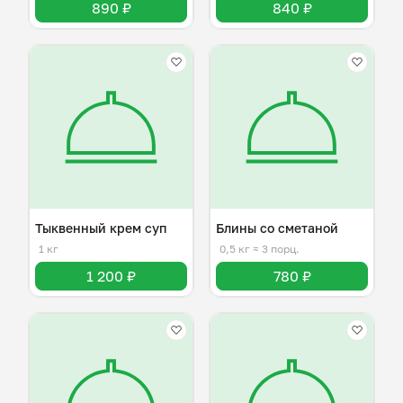
890 ₽
840 ₽
Тыквенный крем суп
Блины со сметаной
1 кг
0,5 кг
≈ 3 порц.
1 200 ₽
780 ₽