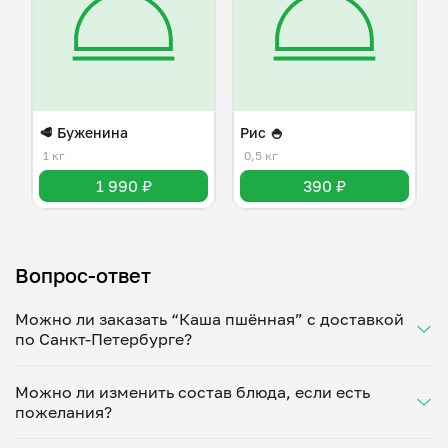
🥩 Буженина
Рис 🍚
1 кг
0,5 кг
1 990 ₽
390 ₽
Вопрос-ответ
Можно ли заказать “Каша пшённая” с доставкой
по Санкт-Петербурге?
Да, доставка на дом работает по всему городу!
Можно ли изменить состав блюда, если есть
Укажите удобное время — и получите свежее
пожелания?
домашнее блюдо в большой порции прямо с плиты.
Герметичная упаковка сохраняет тепло до 90