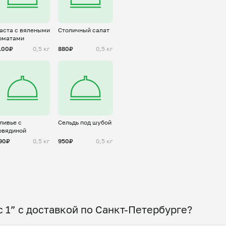
аста с вялеными
Столичный салат
оматами
100₽
0,5 кг
880₽
0,5 кг
ливье с
Сельдь под шубой
овядиной
90₽
0,5 кг
950₽
0,5 кг
 1” с доставкой по Санкт-Петербурге?