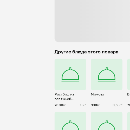
Другие блюда этого повара
Ростбиф из
Мимоза
В
говяжьей
вырезки
7000₽
1 кг
930₽
0,5 кг
7