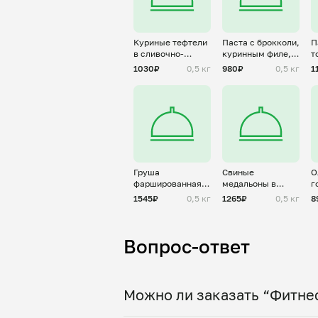
Куриные тефтели
Паста с брокколи,
П
в сливочно-
куринным филе,
т
шпинатном соусе
чери и
1030₽
0,5 кг
980₽
0,5 кг
1
пармезаном
Груша
Свиные
О
фаршированная
медальоны в
г
дор блю и
соусе дижон
1545₽
0,5 кг
1265₽
0,5 кг
8
грецким орехом
Вопрос-ответ
Можно ли заказать “Фитнес