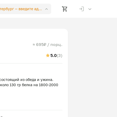
етербург —
введите адрес
≈ 695₽ / порц.
5.0
(3)
состоящий из обеда и ужина.
около 130 гр белка на 1800-2000
до и греческим йогуртом
гура,