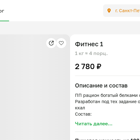
ог
г. Санкт-П
Фитнес 1
1 кг
≈ 4 порц.
2 780 ₽
Описание и состав
ПП рацион богатый белками 
Разработан под тех задание 
ккал
Состав:
Обед
Читать далее...
Куриное филе с рисом, авока
Ужин
Боул из говяжьего фарша, бул