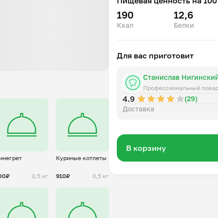
Пищевая ценность на 100 
190
12,6
Ккал
Белки
Для вас приготовит
Станислав Нигински
Профессиональный пова
4.9
(29)
Доставка
В корзину
инегрет
Куриные котлеты
00₽
0,5 кг
910₽
0,5 кг