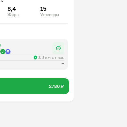
г.
8,4
15
Жиры
Углеводы
й
р
0.0 км от вас
—
2780 ₽