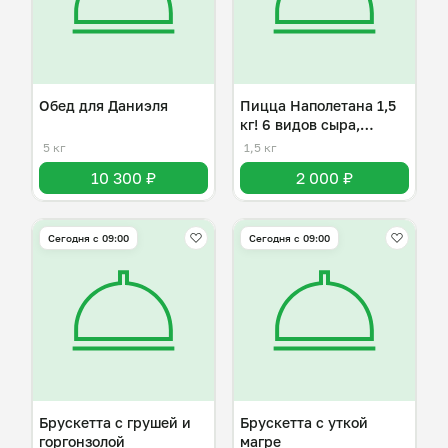
Обед для Даниэля
Пицца Наполетана 1,5
кг! 6 видов сыра,
колбасы!
5 кг
1,5 кг
10 300 ₽
2 000 ₽
Сегодня с 09:00
Сегодня с 09:00
Брускетта с грушей и
Брускетта с уткой
горгонзолой
магре