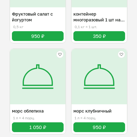
Фруктовый салат с
контейнер
йогуртом
многоразовый 1 шт на
одно блюдо
0,5 кг
0,1 кг
≈ 1 шт.
950 ₽
350 ₽
морс облепиха
морс клубничный
1 л
≈ 4 порц.
1 л
≈ 4 порц.
1 050 ₽
950 ₽