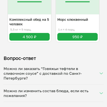
Комплексный обед на 5
Морс клюквенный
человек
5,5 кг
≈ 5 порц.
1 л
≈ 4 порц.
4 500 ₽
950 ₽
Вопрос-ответ
Можно ли заказать “Говяжьи тефтели в
сливочном соусе” с доставкой по Санкт-
Петербурге?
Да, доставка на дом работает по всему городу!
Можно ли изменить состав блюда, если есть
Укажите удобное время — и получите свежее
пожелания?
домашнее блюдо в большой порции прямо с плиты.
Герметичная упаковка сохраняет тепло до 90
Конечно! Константин Гоностырёв адаптирует
минут. Статус заказа отслеживайте в личном