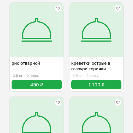
рис отварной
креветки острые в
глазури терияки
0,5 кг
≈ 2 порц.
0,5 кг
≈ 2 порц.
450 ₽
1 700 ₽