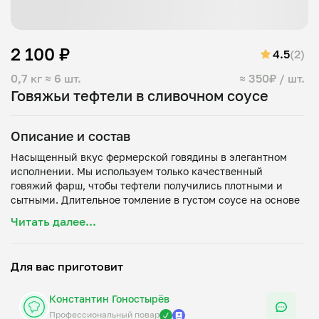
2 100 ₽
4.5
(2)
0,7 кг
≈ 6 шт.
≈ 350₽ / шт.
Говяжьи тефтели в сливочном соусе
Описание и состав
Насыщенный вкус фермерской говядины в элегантном
исполнении. Мы используем только качественный
говяжий фарш, чтобы тефтели получились плотными и
сытными. Длительное томление в густом соусе на основе
сливок смягчает текстуру мяса, придавая ему нежный
Читать далее...
молочный оттенок и благородный аромат. Идеальный
выбор для тех, кто ценит основательные, но деликатные
Для вас приготовит
Константин Гоностырёв
Профессиональный повар