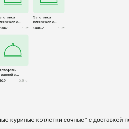
аготовка
Заготовка
линчиков с
блинчиков с
ульеном
творогом
700₽
1 кг
1400₽
1 кг
артофель
тварной с
аслом и зеленью
50₽
0,5 кг
ые куриные котлетки сочные” с доставкой п