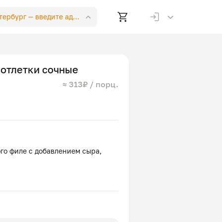
етербург —
введите адрес
отлетки сочные
≈ 313₽ / порц.
го филе с добавлением сыра,