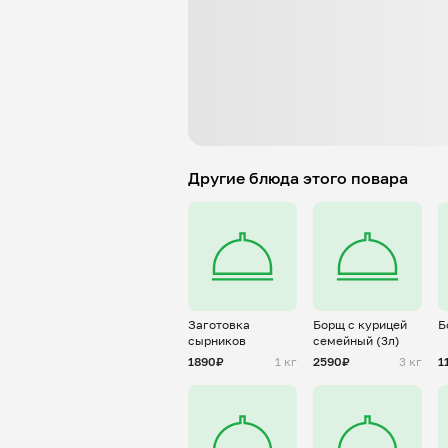
Другие блюда этого повара
Заготовка
Борщ с курицей
Б
сырников
семейный (3л)
1890₽
1 кг
2590₽
3 кг
1