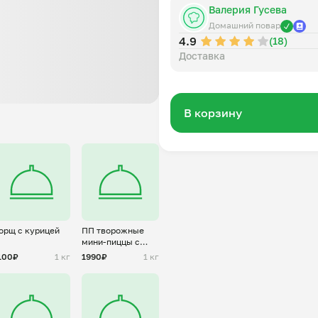
Валерия Гусева
Домашний повар
4.9
(18)
Доставка
В корзину
орщ с курицей
ПП творожные
мини-пиццы с
огурцом и
100₽
1 кг
1990₽
1 кг
ветчиной (ПФ)