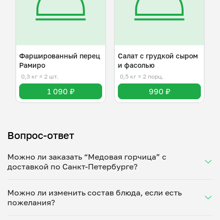
Фаршированный перец
Салат с грудкой сыром
Рамиро
и фасолью
0,3 кг
≈ 2 шт.
0,5 кг
≈ 2 порц.
1 090 ₽
990 ₽
Вопрос-ответ
Можно ли заказать “Медовая горчица” с
доставкой по Санкт-Петербурге?
Да, доставка на дом работает по всему городу!
Можно ли изменить состав блюда, если есть
Укажите удобное время — и получите свежее
пожелания?
домашнее блюдо в большой порции прямо с плиты.
Герметичная упаковка сохраняет тепло до 90