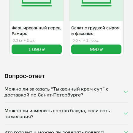
Фаршированный перец
Салат с грудкой сыром
Рамиро
и фасолью
0,3 кг
≈ 2 шт.
0,5 кг
≈ 2 порц.
1 090 ₽
990 ₽
Вопрос-ответ
Можно ли заказать “Тыквенный крем суп” с
доставкой по Санкт-Петербурге?
Да, доставка на дом работает по всему городу!
Можно ли изменить состав блюда, если есть
Укажите удобное время — и получите свежее
пожелания?
домашнее блюдо в большой порции прямо с плиты.
Герметичная упаковка сохраняет тепло до 90
Конечно! Евгений Блащук адаптирует блюдо под
минут. Статус заказа отслеживайте в личном
Кто готовит и можно ли доверять повару?