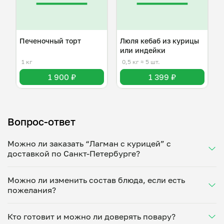
Печеночный торт
Люля кебаб из курицы
или индейки
1 кг
0,5 кг
≈ 5 шт.
1 900 ₽
1 399 ₽
Вопрос-ответ
Можно ли заказать “Лагман с курицей” с
доставкой по Санкт-Петербурге?
Да, доставка на дом работает по всему городу!
Можно ли изменить состав блюда, если есть
Укажите удобное время — и получите свежее
пожелания?
домашнее блюдо в большой порции прямо с плиты.
Герметичная упаковка сохраняет тепло до 90
Конечно! Юлия Федотова адаптирует блюдо под
минут. Статус заказа отслеживайте в личном
Кто готовит и можно ли доверять повару?
ваши предпочтения: уберет специи, снизит
кабинете, а с поваром можно связаться напрямую в