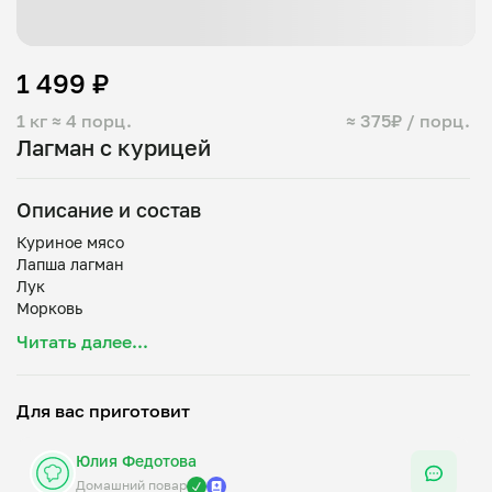
1 499 ₽
1 кг
≈ 4 порц.
≈ 375₽ / порц.
Лагман с курицей
Описание и состав
Куриное мясо
Лапша лагман
Лук
Морковь
Помидоры
Читать далее...
Болгарский перец
Томатная паста
Растительное масло
Для вас приготовит
Соль
Юлия Федотова
Домашний повар