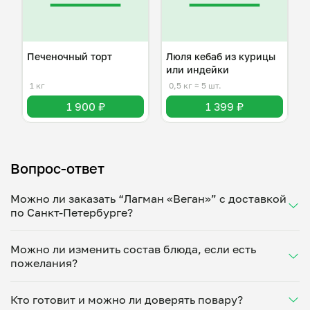
Печеночный торт
Люля кебаб из курицы
или индейки
1 кг
0,5 кг
≈ 5 шт.
1 900 ₽
1 399 ₽
Вопрос-ответ
Можно ли заказать “Лагман «Веган»” с доставкой
по Санкт-Петербурге?
Да, доставка на дом работает по всему городу!
Можно ли изменить состав блюда, если есть
Укажите удобное время — и получите свежее
пожелания?
домашнее блюдо в большой порции прямо с плиты.
Герметичная упаковка сохраняет тепло до 90
Конечно! Юлия Федотова адаптирует блюдо под
минут. Статус заказа отслеживайте в личном
Кто готовит и можно ли доверять повару?
ваши предпочтения: уберет специи, снизит
кабинете, а с поваром можно связаться напрямую в