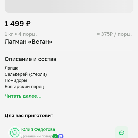
1 499 ₽
1 кг
≈ 4 порц.
≈ 375₽ / порц.
Лагман «Веган»
Описание и состав
Лапша
Сельдерей (стебли)
Помидоры
Болгарский перец
Лук
Читать далее...
Чеснок
Растительное масло
Оливковое масло
Для вас приготовит
Томатная паста
Молотый черный перец
Юлия Федотова
Соль
Домашний повар