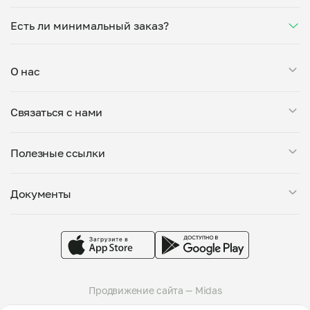
количество соли, сахара или заменит ингредиенты.
чате. Рекомендуем оформлять заказ заранее —
“Плов с куриным бедром басмати” готовит
Укажите пожелания при оформлении или напишите
утром на вечер или сегодня на завтра.
Есть ли минимальный заказ?
Дмитрий Алексеев — проверенный повар из
напрямую в чат — домашние блюда готовятся
г.Санкт-Петербург. Каждый повар проходит
именно так, как удобно вам.
Минимальная сумма заказа — 250 ₽. Можете
дегустацию, показывает свою кухню и документы
заказать на дом “Плов с куриным бедром басмати”,
перед началом работы. Выбирайте по меню,
О нас
если его цена соответствует минимуму, или
отзывам или расстоянию до вашего адреса для
добавить другие блюда от того же повара. В одном
доставки или самовывоза.
Мой Повар — это сервис заказа блюд от личных поваров.
заказе могут быть только блюда от одного повара.
Связаться с нами
Все повара, представленные на платформе, проходят
тщательную проверку: мы дегустируем блюда, проверяем
Поддержка в Telegram
условия приготовления на кухне и знакомим поваров с
Полезные ссылки
support@mypovar.ru
требованиями пищевой безопасности. Блюда готовятся
большими порциями — от 0,5 кг. Вы можете оставить
Стать поваром
комментарий к заказу, указав свои предпочтения.
Документы
О компании
Доступны самовывоз и доставка от любого повара.
Города присутствия
Политика конфиденциальности
Telegram-канал
Пользовательское соглашение
Группа VK
Публичная оферта
Продвижение сайта — Midas