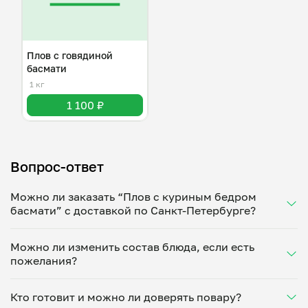
Плов с говядиной
басмати
1 кг
1 100 ₽
Вопрос-ответ
Можно ли заказать “Плов с куриным бедром
басмати” с доставкой по Санкт-Петербурге?
Да, доставка на дом работает по всему городу!
Можно ли изменить состав блюда, если есть
Укажите удобное время — и получите свежее
пожелания?
домашнее блюдо в большой порции прямо с плиты.
Герметичная упаковка сохраняет тепло до 90
Конечно! Дмитрий Алексеев адаптирует блюдо под
минут. Статус заказа отслеживайте в личном
Кто готовит и можно ли доверять повару?
ваши предпочтения: уберет специи, снизит
кабинете, а с поваром можно связаться напрямую в