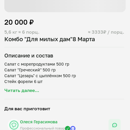
20 000 ₽
5,6 кг
≈ 6 порц.
≈ 3333₽ / порц.
Комбо "Для милых дам"8 Марта
Описание и состав
Салат с морепродуктами 500 гр
Салат "Греческий" 500 гр
Салат "Цезарь" с цыплёнком 500 гр
Стейк форели 6 шт
Стейк из индейки 6 шт
Читать далее...
Цукини с томатами и луком шалот 500 гр
Картофель беби с розмарином 500 гр
Креветки Темпура 12 шт
Для вас приготовит
Пирожное шоколадное со сливочно-творожным кремом и
ягодами 6 шт
Олеся Герасимова
Профессиональный повар