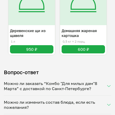
Деревенские щи из
Домашняя жареная
щавеля
картошка
1 л
0,5 кг
≈ 2 порц.
950 ₽
600 ₽
Вопрос-ответ
Можно ли заказать “Комбо "Для милых дам"8
Марта” с доставкой по Санкт-Петербурге?
Да, доставка на дом работает по всему городу!
Можно ли изменить состав блюда, если есть
Укажите удобное время — и получите свежее
пожелания?
домашнее блюдо в большой порции прямо с плиты.
Герметичная упаковка сохраняет тепло до 90