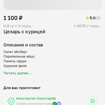
1 100 ₽
5.0
(2)
0,8 кг
≈ 3 порц.
≈ 367₽ / порц.
Цезарь с курицей
Описание и состав
Салат айсберг
Перепелиное яйцо
Томаты черри
Куриное филе
Соус цезарь на майонезе с анчоусами
Читать далее...
Гренки
Для вас приготовит
Константин Гоностырёв
Профессиональный повар