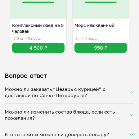
Комплексный обед на 5
Морс клюквенный
человек
5,5 кг
≈ 5 порц.
1 л
≈ 4 порц.
4 500 ₽
950 ₽
Вопрос-ответ
Можно ли заказать “Цезарь с курицей” с
доставкой по Санкт-Петербурге?
Да, доставка на дом работает по всему городу!
Можно ли изменить состав блюда, если есть
Укажите удобное время — и получите свежее
пожелания?
домашнее блюдо в большой порции прямо с плиты.
Герметичная упаковка сохраняет тепло до 90
Конечно! Константин Гоностырёв адаптирует
минут. Статус заказа отслеживайте в личном
Кто готовит и можно ли доверять повару?
блюдо под ваши предпочтения: уберет специи,
кабинете, а с поваром можно связаться напрямую в