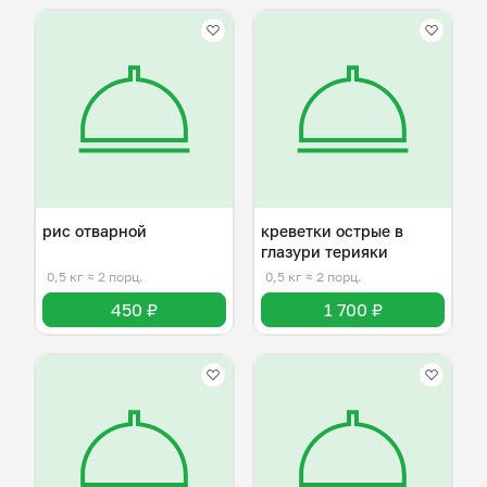
рис отварной
креветки острые в
глазури терияки
0,5 кг
≈ 2 порц.
0,5 кг
≈ 2 порц.
450 ₽
1 700 ₽