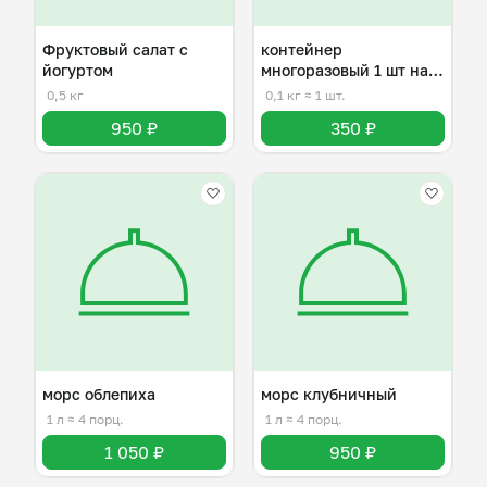
Фруктовый салат с
контейнер
йогуртом
многоразовый 1 шт на
одно блюдо
0,5 кг
0,1 кг
≈ 1 шт.
950 ₽
350 ₽
морс облепиха
морс клубничный
1 л
≈ 4 порц.
1 л
≈ 4 порц.
1 050 ₽
950 ₽