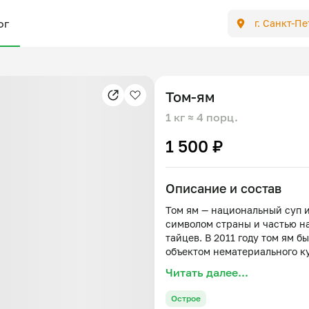
ог
г. Санкт-П
Том-ям
1 кг
≈ 4 порц.
1 500 ₽
Описание и состав
Том ям — национальный суп и
символом страны и частью н
тайцев. В 2011 году том ям
объектом нематериального к
традиционной тайской кухни
Читать далее...
Название супа складывается 
как «горячий, кипящий», а «я
Острое
получается «горячий салат». 