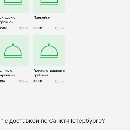
ок удон с
Панкейки
еречной
реветкой
650₽
0,5 кг
880₽
0,5 кг
улгур с
Гречка отварная с
ареными
грибами
вощами
80₽
0,5 кг
430₽
0,5 кг
” с доставкой по Санкт-Петербурге?