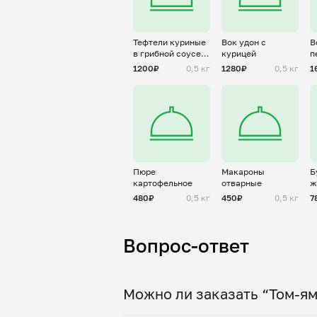
Тефтели куриные
Вок удон с
В
в грибной соусе
курицей
п
со сливками
к
1200₽
0,5 кг
1280₽
0,5 кг
1
Пюре
Макароны
Б
картофельное
отварные
ж
о
480₽
0,5 кг
450₽
0,5 кг
7
Вопрос-ответ
Можно ли заказать “Том-ям