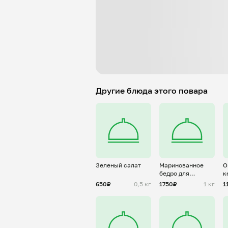
Другие блюда этого повара
Зеленый салат
Маринованное
О
бедро для
к
шашлыка
650₽
0,5 кг
1750₽
1 кг
1