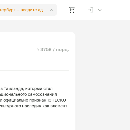
етербург —
введите адрес
≈ 375₽ / порц.
з Таиланда, который стал
ационального самосознания
 был официально признан ЮНЕСКО
ультурного наследия как элемент
.
из двух слов: «том» переводится
м» — «салат». Таким образом,
Суп достаточно густой, а начинку