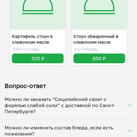
Картофель стоун в
Стоун обжаренный в
сливочном масле
сливочном масле
0,5 кг
≈ 2 порц.
1 кг
≈ 4 порц.
520 ₽
850 ₽
Вопрос-ответ
Можно ли заказать “Сицилийский салат с
форелью слабой соли” с доставкой по Санкт-
Петербурге?
Да, доставка на дом работает по всему городу!
Можно ли изменить состав блюда, если есть
Укажите удобное время — и получите свежее
пожелания?
домашнее блюдо в большой порции прямо с плиты.