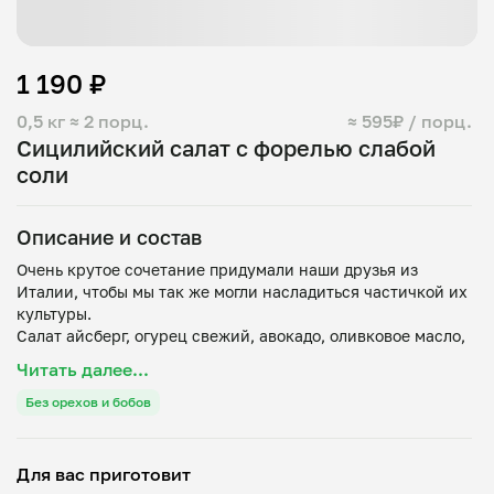
1 190 ₽
0,5 кг
≈ 2 порц.
≈ 595₽ / порц.
Сицилийский салат с форелью слабой
соли
Описание и состав
Очень крутое сочетание придумали наши друзья из
Италии, чтобы мы так же могли насладиться частичкой их
культуры.
Салат айсберг, огурец свежий, авокадо, оливковое масло,
форель с/с, яйцо куриное, соус из сливок 22% и сыра
Читать далее...
камамбер.
Без орехов и бобов
Для вас приготовит