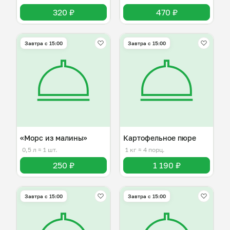
320 ₽
470 ₽
Завтра c 15:00
Завтра c 15:00
«Морс из малины»
Картофельное пюре
0,5 л
≈ 1 шт.
1 кг
≈ 4 порц.
250 ₽
1 190 ₽
Завтра c 15:00
Завтра c 15:00