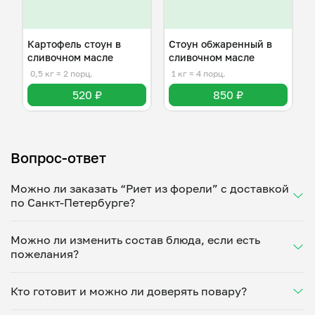
Картофель стоун в
Стоун обжаренный в
сливочном масле
сливочном масле
0,5 кг
≈ 2 порц.
1 кг
≈ 4 порц.
520 ₽
850 ₽
Вопрос-ответ
Можно ли заказать “Риет из форели” с доставкой
по Санкт-Петербурге?
Да, доставка на дом работает по всему городу!
Можно ли изменить состав блюда, если есть
Укажите удобное время — и получите свежее
пожелания?
домашнее блюдо в большой порции прямо с плиты.
Герметичная упаковка сохраняет тепло до 90
Конечно! Максим Панфёров адаптирует блюдо под
минут. Статус заказа отслеживайте в личном
Кто готовит и можно ли доверять повару?
ваши предпочтения: уберет специи, снизит
кабинете, а с поваром можно связаться напрямую в
количество соли, сахара или заменит ингредиенты.
чате. Рекомендуем оформлять заказ заранее —