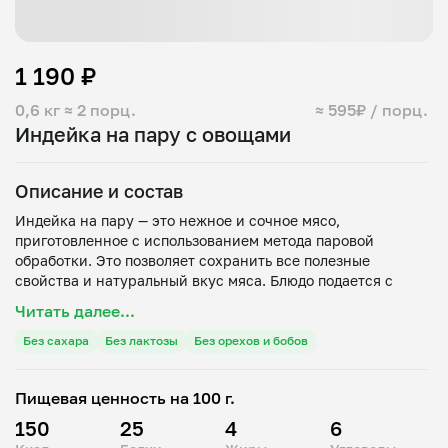
1 190 ₽
0,6 кг
≈ 2 порц.
≈ 595₽ / порц.
Индейка на пару с овощами
Описание и состав
Индейка на пару — это нежное и сочное мясо,
приготовленное с использованием метода паровой
обработки. Это позволяет сохранить все полезные
свойства и натуральный вкус мяса. Блюдо подается с
брокколи, морковью и цветной капустой, что делает его
Читать далее...
не только вкусным, но и полезным. Это идеальный выбор
для тех, кто следит за своим питанием и предпочитает
Без сахара
Без лактозы
Без орехов и бобов
здоровую пищу.
Пищевая ценность на 100 г.
Горячее блюдо доставляется в надежной упаковке,
150
25
4
6