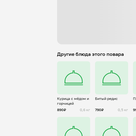
Другие блюда этого повара
Курица с мёдом и
Битый редис
П
горчицей
890₽
0,6 кг
790₽
0,5 кг
9