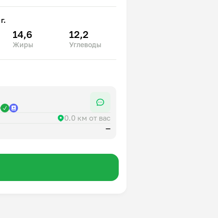
г.
в надежной упаковке, сохраняя
14,6
12,2
Жиры
Углеводы
р
0.0 км от вас
—