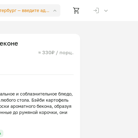
етербург —
введите адрес
беконе
≈ 330₽ / порц.
альное и соблазнительное блюдо,
любого стола. Бэйби картофель
оски ароматного бекона, образуя
ённые до румяной корочки, они
мка и соблазняют своим
ягкий картофель сохраняет свою
ным вкусом свинины. Просто и
в
но для сытного перекуса или