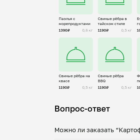
Паэлья с
Свиные рёбра в
Б
морепродуктами
тайском стиле
г
х
1390₽
0,6 кг
1190₽
0,5 кг
1
Свиные рёбра на
Свиные рёбра
Ф
квасе
BBQ
п
1190₽
0,5 кг
1190₽
0,5 кг
1
Вопрос-ответ
Можно ли заказать “Картоф