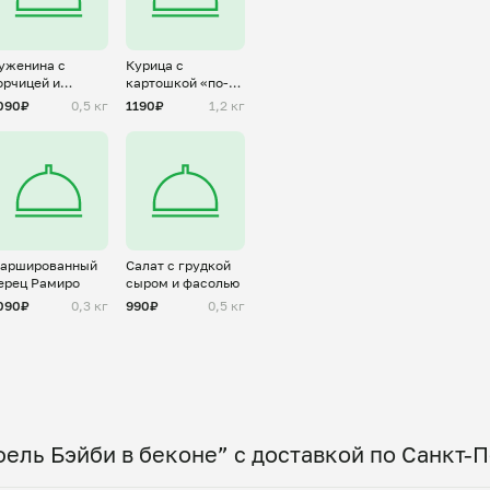
уженина с
Курица с
орчицей и
картошкой «по-
реном
домашнему»
090₽
0,5 кг
1190₽
1,2 кг
аршированный
Салат с грудкой
ерец Рамиро
сыром и фасолью
090₽
0,3 кг
990₽
0,5 кг
ель Бэйби в беконе” с доставкой по Санкт-