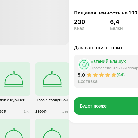
полноценного приема пищи.
Пищевая ценность на 100 
Горячее блюдо доставляется 
230
6,4
Ккал
Белки
Для вас приготовит
Евгений Блащук
Профессиональный пова
5.0
(24)
Доставка
лов с курицей
Плов с говядиной
Будет позже
90₽
1 кг
1390₽
1 кг