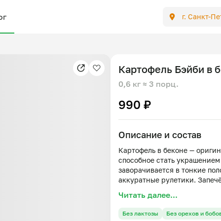
ог
г. Санкт-П
Картофель Бэйби в 
0,6 кг
≈ 3 порц.
990 ₽
Описание и состав
Картофель в беконе — оригин
способное стать украшением 
заворачивается в тонкие пол
аккуратные рулетики. Запеч
источают приятный запах ды
Читать далее...
аппетитным видом. Внутри м
сочность, гармонируя с неж
Без лактозы
Без орехов и бобо
вкусно — именно то, что нуж