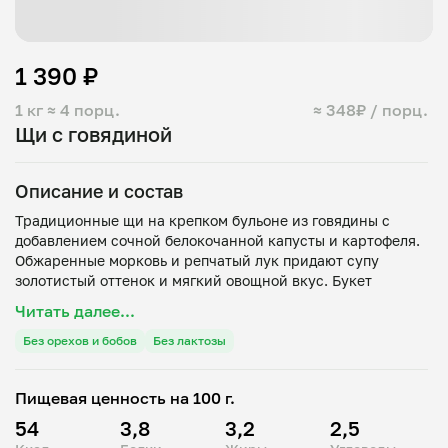
1 390 ₽
1 кг
≈ 4 порц.
≈ 348₽ / порц.
Щи с говядиной
Описание и состав
Традиционные щи на крепком бульоне из говядины с
добавлением сочной белокочанной капусты и картофеля.
Обжаренные морковь и репчатый лук придают супу
золотистый оттенок и мягкий овощной вкус. Букет
классических специй и лавровый лист обеспечивают супу
Читать далее...
узнаваемый домашний аромат.
Горячее блюдо доставляется в надежной упаковке,
Без орехов и бобов
Без лактозы
Пищевая ценность на 100 г.
54
3,8
3,2
2,5